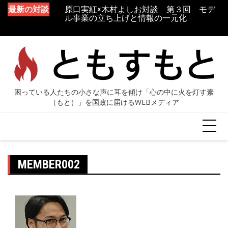
談 第１回 生き
最新の対談
原口実紅×木村よしお対談 第３回 モデ
マ診療
ル事業の立ち上げと情報の一元化
MEMBER002