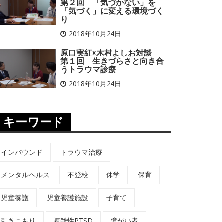
第２回 「気づかない」を
「気づく」に変える環境づく
り
2018年10月24日
原口実紅×木村よしお対談
第１回 生きづらさと向き合
うトラウマ診療
2018年10月24日
キーワード
インバウンド
トラウマ治療
メンタルヘルス
不登校
休学
保育
児童養護
児童養護施設
子育て
引きこもり
複雑性PTSD
障がい者