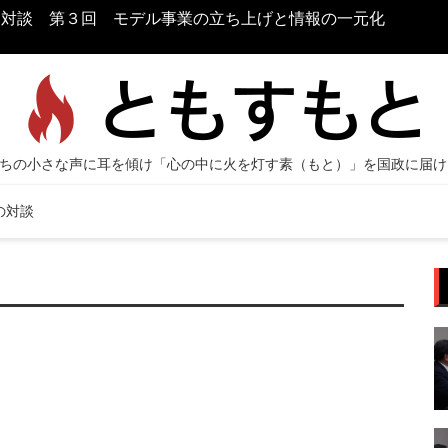
お対談 第３回 モデル事業の立ち上げと情報の一元化
原口
境づ
の対談