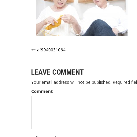
投
af9940031064
稿
ナ
LEAVE COMMENT
ビ
Your email address will not be published. Required fie
ゲ
Comment
ー
シ
ョ
ン