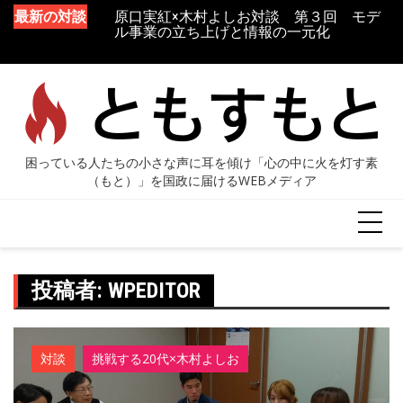
原口実紅×木村よしお対談 第３回 モデ
最新の対談
ル事業の立ち上げと情報の一元化
原口実紅×木村よしお対談 第２回 「気
づかない」を「気づく」に変える環境づく
り
投稿者:
WPEDITOR
対談
挑戦する20代×木村よしお