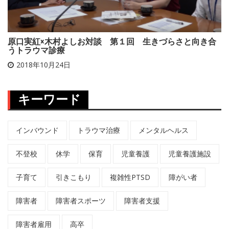
原口実紅×木村よしお対談 第１回 生きづらさと向き合
うトラウマ診療
2018年10月24日
キーワード
インバウンド
トラウマ治療
メンタルヘルス
不登校
休学
保育
児童養護
児童養護施設
子育て
引きこもり
複雑性PTSD
障がい者
障害者
障害者スポーツ
障害者支援
障害者雇用
高卒