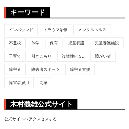
キーワード
インバウンド
トラウマ治療
メンタルヘルス
不登校
休学
保育
児童養護
児童養護施設
子育て
引きこもり
複雑性PTSD
障がい者
障害者
障害者スポーツ
障害者支援
障害者雇用
高卒
木村義雄公式サイト
公式サイトへアクスセスする