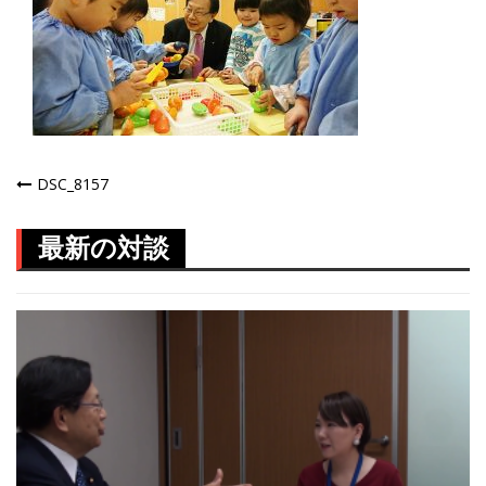
投
DSC_8157
稿
最新の対談
ナ
ビ
ゲ
ー
シ
ョ
ン