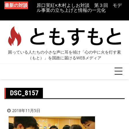
談 第１回 生き
最新の対談
原口実紅×木村よしお対談 第３回 モデ
マ診療
ル事業の立ち上げと情報の一元化
DSC_8157
2018年11月5日