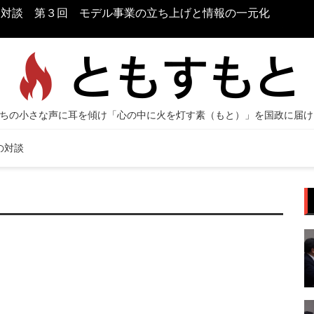
お対談 第３回 モデル事業の立ち上げと情報の一元化
原口
境づ
の対談