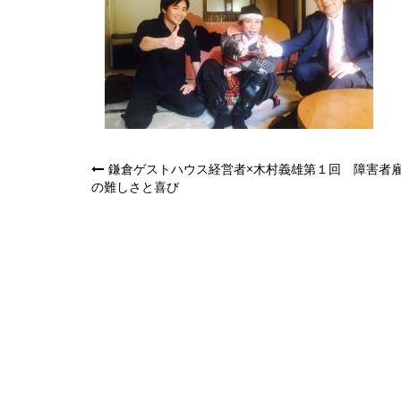
投
鎌倉ゲストハウス経営者×木村義雄第１回 障害者
の難しさと喜び
稿
ナ
ビ
ゲ
ー
シ
ョ