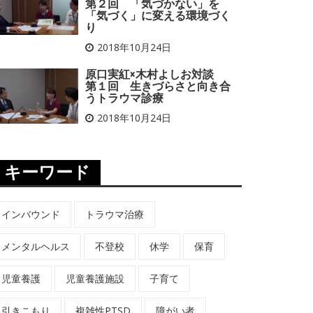
第２回 「気づかない」を
「気づく」に変える環境づく
り
2018年10月24日
原口実紅×木村よしお対談
第１回 生きづらさと向き合
うトラウマ診療
2018年10月24日
キーワード
インバウンド
トラウマ治療
メンタルヘルス
不登校
休学
保育
児童養護
児童養護施設
子育て
引きこもり
複雑性PTSD
障がい者