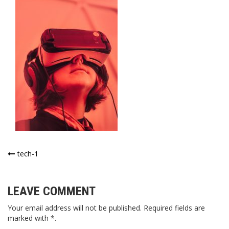
投
tech-1
稿
ナ
LEAVE COMMENT
ビ
Your email address will not be published. Required fields are
marked with *.
ゲ