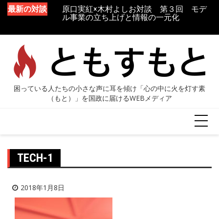
原口実紅×木村よしお対談 第３回 モデ
最新の対談
ル事業の立ち上げと情報の一元化
原口実紅×木村よしお対談 第２回 「気
づかない」を「気づく」に変える環境づく
り
TECH-1
2018年1月8日