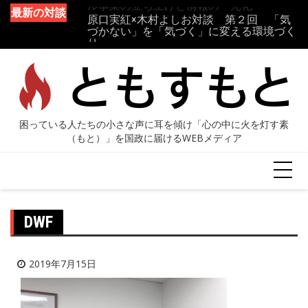
ル事業の立ち上げと情報の一元化
最新の対談
原口実紅×木村よしお対談 第２回 「気
づかない」を「気づく」に変える環境づく
り
DWF
2019年7月15日