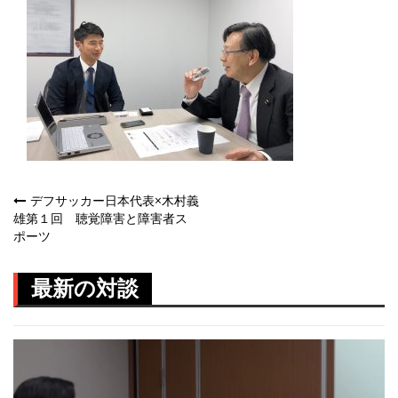
投
デフサッカー日本代表×木村義
雄第１回 聴覚障害と障害者ス
稿
ポーツ
ナ
最新の対談
ビ
ゲ
ー
シ