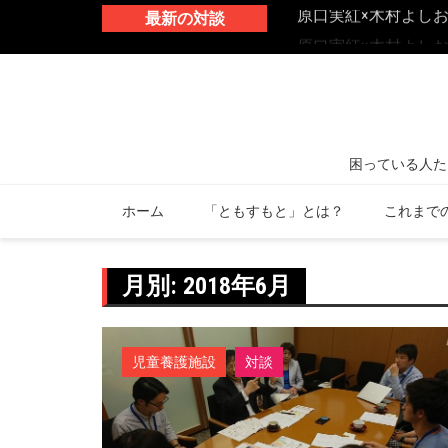
原口実紅×木村よし
最新の対談
原口実紅×木村よし
境づくり
ホーム
「ともすもと」とは？
これまで
月別: 2018年6月
児童養護施設
対談