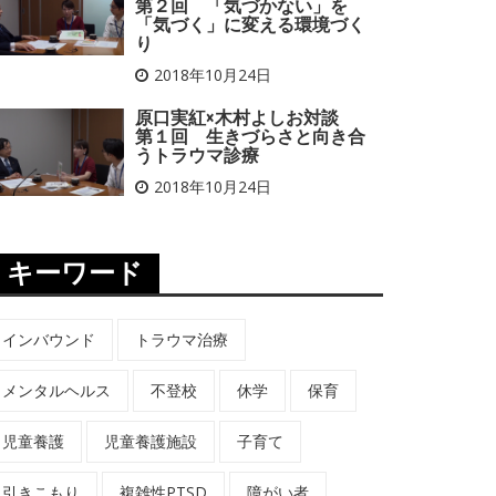
第２回 「気づかない」を
「気づく」に変える環境づく
り
2018年10月24日
原口実紅×木村よしお対談
第１回 生きづらさと向き合
うトラウマ診療
2018年10月24日
キーワード
インバウンド
トラウマ治療
メンタルヘルス
不登校
休学
保育
児童養護
児童養護施設
子育て
引きこもり
複雑性PTSD
障がい者