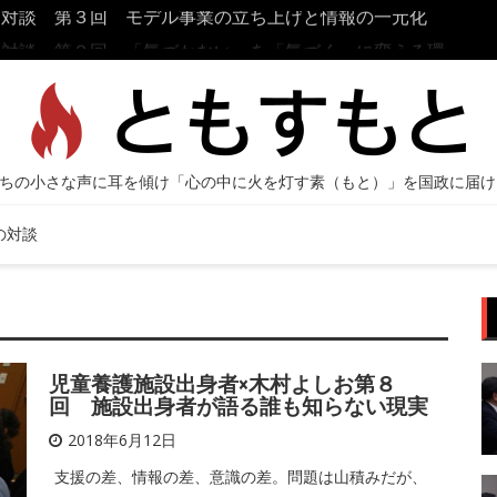
お対談 第３回 モデル事業の立ち上げと情報の一元化
原口
お対談 第２回 「気づかない」を「気づく」に変える環
の対談
児童養護施設出身者×木村よしお第８
回 施設出身者が語る誰も知らない現実
2018年6月12日
支援の差、情報の差、意識の差。問題は山積みだが、